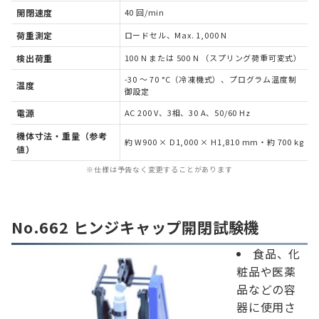
開閉速度
40 回/min
荷重測定
ロードセル、Max. 1,000 N
検出荷重
100 N または 500 N （スプリング荷重可変式）
-30 ～ 70 °C（冷凍機式）、プログラム温度制
温度
御設定
電源
AC 200 V、3相、30 A、50/60 Hz
機体寸法・重量（参考
約 W900 × D1,000 × H1,810 mm・約 700 kg
値）
※仕様は予告なく変更することがあります
No.662 ヒンジキャップ開閉試験機
食品、化
粧品や医薬
品などの容
器に使用さ