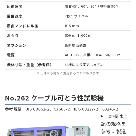
屈曲角度
左右45°、60°、90°（規格値 90°）
屈曲速度
2秒/1サイクル
屈曲マンドレル径
R15 mm
おもり
500 g、1,000 g
オプション
破断検出装置
電源
AC 100 V、単相、10 A、50/60 Hz
機体寸法・重量（参考値）
仕様により変更します。
※仕様は予告なく変更することがあります
No.262 ケーブル可とう性試験機
参考規格 JIS C3662-2、C3663-2、IEC-60227-2、60245-2
本機は上
記の規格を
参考に製造