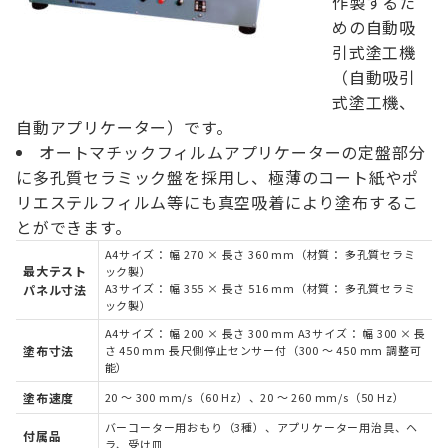
作製するた
めの自動吸
引式塗工機
（自動吸引
式塗工機、
自動アプリケーター）です。
オートマチックフィルムアプリケーターの定盤部分
に多孔質セラミック盤を採用し、極薄のコート紙やポ
リエステルフィルム等にも真空吸着により塗布するこ
とができます。
A4サイズ： 幅 270 × 長さ 360 mm（材質： 多孔質セラミ
最大テスト
ック製）
A3サイズ： 幅 355 × 長さ 516 mm（材質： 多孔質セラミ
パネル寸法
ック製）
A4サイズ： 幅 200 × 長さ 300 mm A3サイズ： 幅 300 × 長
塗布寸法
さ 450 mm 長尺側停止センサー付（300 ～ 450 mm 調整可
能）
塗布速度
20 ～ 300 mm/s（60 Hz）、20 ～ 260 mm/s（50 Hz）
バーコーター用おもり（3種）、アプリケーター用治具、ヘ
付属品
ラ、受け皿