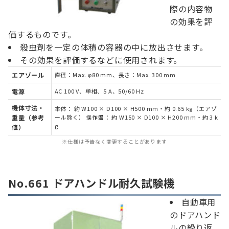
際の内容物
の効果を評
価するものです。
殺虫剤を一定の体積の容器の中に放出させます。
その効果を評価するなどに使用されます。
エアゾール
直径：Max. φ80 mm、長さ：Max. 300 mm
電源
AC 100 V、単相、5 A、50/60 Hz
機体寸法・
本体： 約 W100 × D100 × H500 mm・約 0.65 kg（エアゾ
重量（参考
ール除く） 操作盤： 約 W150 × D100 × H200 mm・約 3 k
g
値）
※仕様は予告なく変更することがあります
No.661 ドアハンドル耐久試験機
自動車用
のドアハンド
ルの繰り返