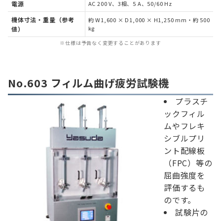
電源
AC 200 V、3相、5 A、50/60 Hz
機体寸法・重量（参考
約 W1,600 × D1,000 × H1,250 mm・約 500
kg
値）
※仕様は予告なく変更することがあります
No.603 フィルム曲げ疲労試験機
プラスチ
ックフィル
ムやフレキ
シブルプリ
ント配線板
（FPC）等の
屈曲強度を
評価するも
のです。
試験片の