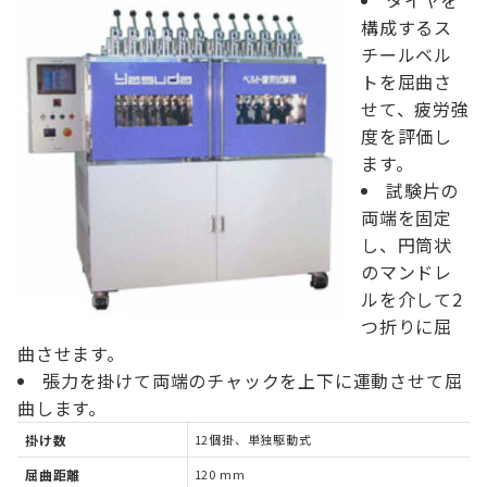
構成するス
チールベル
トを屈曲さ
せて、疲労強
度を評価し
ます。
試験片の
両端を固定
し、円筒状
のマンドレ
ルを介して2
つ折りに屈
曲させます。
張力を掛けて両端のチャックを上下に運動させて屈
曲します。
掛け数
12個掛、単独駆動式
屈曲距離
120 mm