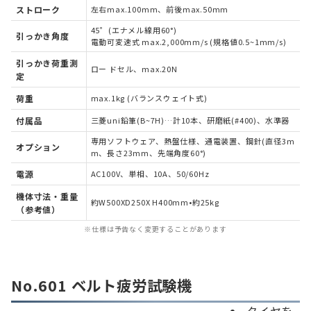
ストローク
左右max.100mm、前後max.50mm
45゜(エナメル線用60°)
引っかき角度
電動可変速式 max.2,000mm/s (規格値0.5~1mm/s)
引っかき荷重測
ロー ドセル、max.20N
定
荷重
max.1kg (バランスウェイト式)
付属品
三菱uni鉛筆(B~7H)…計10本、研磨紙(#400)、水準器
専用ソフトウェア、熱盤仕様、通電装置、鋼針(直径3m
オプション
m、長さ23mm、先端角度60°)
電源
AC100V、単相、10A、50/60Hz
機体寸法・重量
約W500XD250X H400mm•約25kg
（参考値）
※仕様は予告なく変更することがあります
No.601 ベルト疲労試験機
タイヤを