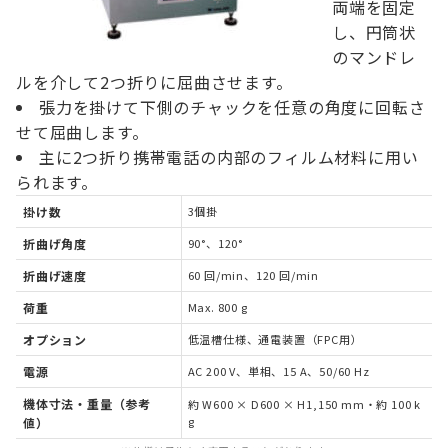
両端を固定
し、円筒状
のマンドレ
ルを介して2つ折りに屈曲させます。
張力を掛けて下側のチャックを任意の角度に回転さ
せて屈曲します。
主に2つ折り携帯電話の内部のフィルム材料に用い
られます。
掛け数
3個掛
折曲げ角度
90°、120°
折曲げ速度
60 回/min、120 回/min
荷重
Max. 800 g
オプション
低温槽仕様、通電装置（FPC用）
電源
AC 200 V、単相、15 A、50/60 Hz
機体寸法・重量（参考
約 W600 × D600 × H1,150 mm・約 100 k
g
値）