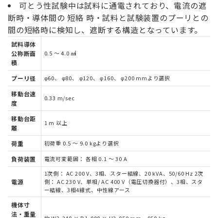
可とう性試験中は試料に通電されており、電流の遮
断時・導体間の 短絡 時・試料と試験装置のプーリとの
間の短絡時に検知し、遮断する構造となっています。
試料導体
公称断面
0.5 ～ 4.0 ㎟
積
プーリ径
φ60、 φ80、 φ120、 φ160、 φ200 mmより選択
移動台速
0.33 m/sec
度
移動台距
1 m 以上
離
荷重
初荷重 0.5 ～ 9.0 kgより選択
負荷装置
電流可変範囲： 各相 0.1 ～ 30 A
1次側： AC 200 V、3相、スター結線、20 kVA、50/60 Hz 2次
電源
側： AC 230 V、単相/ AC 400 V（電圧切換器付）、3相、スタ
ー結線、3相4線式、中性線アース
機体寸
法・重量
約 W2,240 × D1,000 × H2,050 mm、950 kg