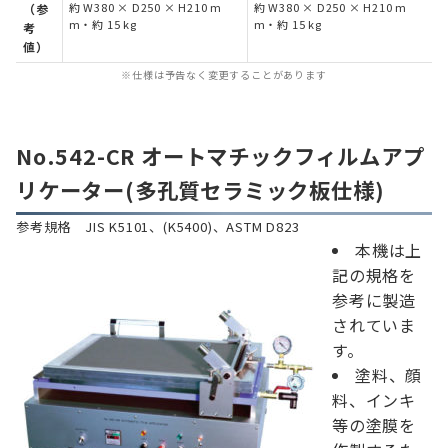
約 W380 × D250 × H210 m
約 W380 × D250 × H210 m
（参
m・約 15 kg
m・約 15 kg
考
値）
※仕様は予告なく変更することがあります
No.542-CR オートマチックフィルムアプ
リケーター(多孔質セラミック板仕様)
参考規格 JIS K5101、(K5400)、ASTM D823
本機は上
記の規格
を
参考に
製造
されていま
す。
塗料、顔
料、インキ
等の塗膜を