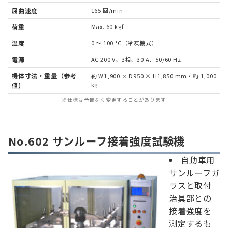
屈曲速度
165 回/min
荷重
Max. 60 kgf
温度
0 ～ 100 °C（冷凍機式）
電源
AC 200 V、3相、30 A、50/60 Hz
機体寸法・重量（参考
約 W1,900 × D950 × H1,850 mm・約 1,000
kg
値）
※仕様は予告なく変更することがあります
No.602 サンルーフ接着強度試験機
自動車用
サンルーフガ
ラスと取付
治具部との
接着強度を
測定するも