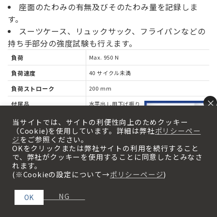
座面のたわみの有無及びそのたわみ量を記録しま
す。
スーツケース、リュックサック、フライパンなどの
持ち手部分の強度試験も行えます。
負荷
Max. 950 N
負荷速度
40 サイクル未満
負荷ストローク
200 mm
×
付属品
水平出し用下げ振り
電源
AC 200 V、3相、10 A、50/60 Hz
当サイトでは、サイトの利便性向上のためクッキー
（Cookie)を使用しています。詳細は弊社
ポリシーペー
機体寸法・重量（参考
約 W2,100 × D900 × H1,800 mm・約 450
ジ
をご参照ください。
kg
値）
OKをクリックまたは弊社サイトの利用を続行すること
で、弊社がクッキーを使用することに同意したとみなさ
※仕様は予告なく変更することがあります
れます。
(※Cookieの設定について→
ポリシーページ
)
×
No.664 釘刺し試験機
NG
OK
リチウム