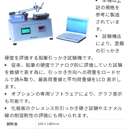
記の規格
を
参考に
製造
されていま
す。
試験機法
により、塗膜
の引っかき
硬度を評価する鉛筆引っかき試験機です。
従来、鉛筆の硬度でアナログ的に評価していた試験
を数値で表す為に、引っかき方向への荷重をロードセ
ルで読み取り、最高荷重値と平均荷重値をLCD 表示し
ます。
オプションの専用ソフトウェアにより、グラフ表示
も可能です。
化粧板のクレメンス形引っかき硬さ試験やエナメル
線の耐溶剤性の評価にも用いられます。
試料台
100×180mm