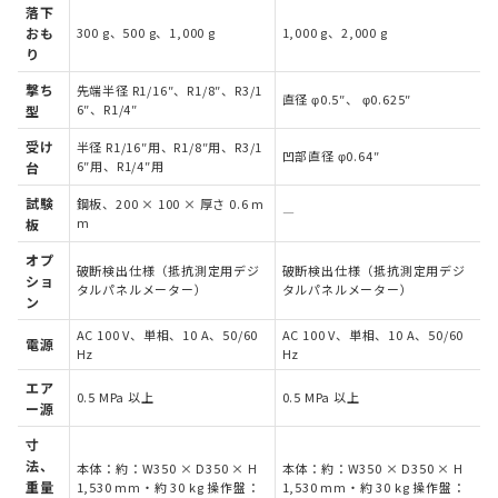
落下
おも
300 g、500 g、1,000 g
1,000 g、2,000 g
り
撃ち
先端半径 R1/16″、R1/8″、R3/1
直径 φ0.5″、 φ0.625″
6″、R1/4″
型
受け
半径 R1/16″用、R1/8″用、R3/1
凹部直径 φ0.64″
6″用、R1/4″用
台
試験
鋼板、200 × 100 × 厚さ 0.6 m
―
m
板
オプ
破断検出仕様（抵抗測定用デジ
破断検出仕様（抵抗測定用デジ
ショ
タルパネルメーター）
タルパネルメーター）
ン
AC 100 V、単相、10 A、50/60
AC 100 V、単相、10 A、50/60
電源
Hz
Hz
エア
0.5 MPa 以上
0.5 MPa 以上
ー源
寸
法、
本体：約：W350 × D350 × H
本体：約：W350 × D350 × H
重量
1,530 mm・約 30 kg 操作盤：
1,530 mm・約 30 kg 操作盤：