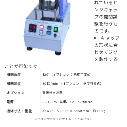
れているヒ
ンジキャッ
プの開閉試
験を行うも
のです。
キャップ
の形状に合
わせてジグ
を製作する
ことが可能です。
開閉角度
120°（オプション： 角度可変式）
開閉速度
50 回/min （オプション： 速度可変式）
オプション
破断検出装置
電源
AC 100 V、単相、5 A、50/60 Hz
機体寸法・重量
約 W250 × D365 × H450 mm・約 15 kg
※仕様は予告なく変更することがあります