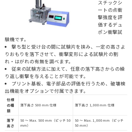
スチックシ
ートの点衝
撃強度を評
価するデュ
ポン衝撃試
験機です。
撃ち型と受け台の間に試験片を挟み、一定の高さよ
りおもりを落下させて、衝撃変形による試験片の割
れ・はがれの有無を調べます。
従来の試験方法に加えて、任意の落下高さからの繰
り返し衝撃を与えることが可能です。
プリント基板、電子部品の評価を行うため、破壊検
出機能をオプションで付属できます。
仕様
の種
落下高さ 500 mm 仕様
落下高さ 1,000 mm 仕様
類
落下
50 ～ Max. 500 mm（ピッチ 50
50 ～ Max. 1,000 mm（ピッチ
mm）
50 mm）
高さ