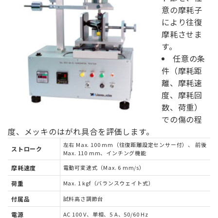
意の摩耗子
により往復
摩耗させま
す。
任意の条
件（摩耗距
離、摩耗速
度、摩耗回
数、荷重）
での傷の程
度、メッキのはがれ具合を評価します。
左右 Max. 100 mm（往復距離設定センサー付）、 前後
ストローク
Max. 110 mm、インチング機能
摩耗速度
電動可変速式（Max. 6 mm/s）
荷重
Max. 1 kgf（バランスウェイト式）
付属品
試料高さ調節台
電源
AC 100 V、単相、5 A、50/60 Hz