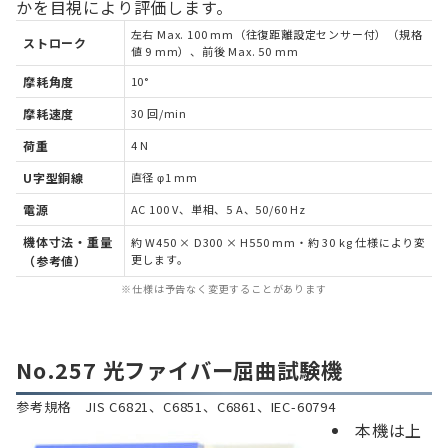
かを目視により評価します。
左右 Max. 100 mm（往復距離設定センサー付）（規格
ストローク
値 9 mm）、前後 Max. 50 mm
摩耗角度
10°
摩耗速度
30 回/min
荷重
4 N
U字型銅線
直径 φ1 mm
電源
AC 100 V、単相、5 A、50/60 Hz
機体寸法・重量
約 W450 × D300 × H550 mm・約 30 kg 仕様により変
更します。
（参考値）
※仕様は予告なく変更することがあります
No.257 光ファイバー屈曲試験機
参考規格 JIS C6821、C6851、C6861、IEC-60794
本機は上