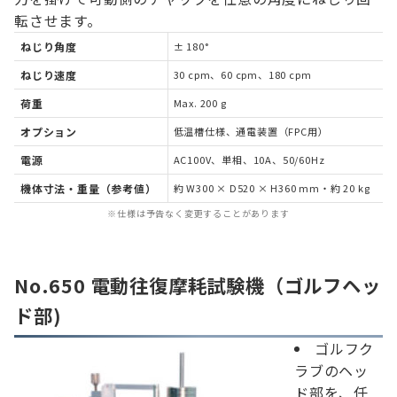
転させます。
ねじり角度
± 180°
ねじり速度
30 cpm、60 cpm、180 cpm
荷重
Max. 200 g
オプション
低温槽仕様、通電装置（FPC用）
電源
AC100V、単相、10A、50/60Hz
機体寸法・重量（参考値）
約 W300 × D520 × H360 mm・約 20 kg
※仕様は予告なく変更することがあります
No.650 電動往復摩耗試験機（ゴルフヘッ
ド部)
ゴルフク
ラブのヘッ
ド部を、任