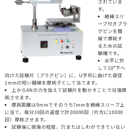
されていま
す。
絶縁スリ
ーブ付きプラ
グピンを鋼
線で摩耗す
るための試
験機です。
水平に対
して10°下へ
向けた試験片（プラグピン）に、U字形に曲げた直径
1mmの短い鋼線を摩耗子として当てます。
上から4Nの力を加えて試験片を動かすことで往復摩
耗させます。
摩耗距離は9mmでそのうち7mmを絶縁スリーブ上
に当て、毎分30回の速度で計20000回（片方に10000
回）摩耗させます。
試験後に損傷の程度、穴またはしわができていない