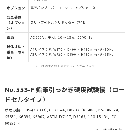
オプション
真空ポンプ、バーコーター、アプリケーター
安全装置
（オプショ
スリップ式トルクリミッター（70 N）
ン）
電源
AC 100 V、単相、10 ～ 15 A、50/60 Hz
機体寸法・
A4サイズ： 約 W570 × D490 × H430 mm・約 50 kg
重量（参考
A3サイズ： 約 W720 × D590 × H430 mm・約 65 kg
値）
※仕様は予告なく変更することがあります
No.553-F 鉛筆引っかき硬度試験機（ロー
ドセルタイプ）
参考規格 JIS-(C3003), C3216-4, D0202, (K5400), K5600-5-4,
K5651, K6894, K6902, ASTM-D2197, D3363, 1S0-15184, IEC-
60851-4
本機は上