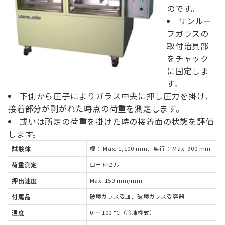
のです。
サンルー
フガラスの
取付治具部
をチャック
に固定しま
す。
下側から圧子によりガラス中央に押し圧力を掛け、
接着部分が剥がれた時点の荷重を測定します。
或いは所定の荷重を掛けた時の接着面の状態を評価
します。
試験体
幅： Max. 1,100 mm、奥行： Max. 900 mm
荷重測定
ロードセル
押出速度
Max. 150 mm/min
付属品
破壊ガラス受皿、破壊ガラス受容器
温度
0 ～ 100 °C（冷凍機式）