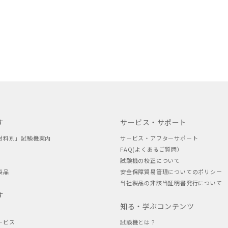
す
サービス・サポート
材料別」試験機案内
サービス・アフターサポート
FAQ(よくあるご質問）
試験機の校正について
製品
安全保障貿易管理についてのポリシー
当社製品の非該当証明書発行について
す
知る・学ぶコンテンツ
ービス
試験機とは？