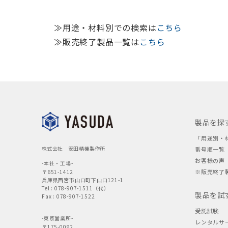
≫用途・材料別での検索は
こちら
≫販売終了製品一覧は
こちら
製品を探
「用途別・
株式会社 安田精機製作所
番号順一覧
お客様の声
-本社・工場-
※販売終了
〒651-1412
兵庫県西宮市山口町下山口121-1
Tel : 078-907-1511（代）
製品を試
Fax : 078-907-1522
受託試験
-東京営業所-
レンタルサ
〒175-0092