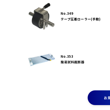
No.349
テープ圧着ローラー(手動)
No.353
簡易試料裁断器
お