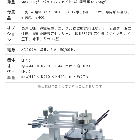
荷重
Max. 1 kgf（バランスウェイト式）調整単位：50gf
付属
三菱uni鉛筆（6B～9H） … 計17本、鋼針 … 1本、専用鉛筆削り、
研磨紙（#400）
品
オプ
熱盤仕様、通電装置、エナメル線試験対応仕様、アーム高さ可変式
ショ
仕様、摺動距離設定センサー、JIS K7317対応仕様（ダイヤモンド
圧子、荷重、ガラス板）
ン
電源
AC 100 V、単相、3 A、50/60 Hz
機体
M-1：
寸
約 W440 × D200 × H440 mm・約 20 kg
M-2：
法・
約 W440 × D260 × H440 mm・約 27 kg
重量
※仕様は予告なく変更することがあります