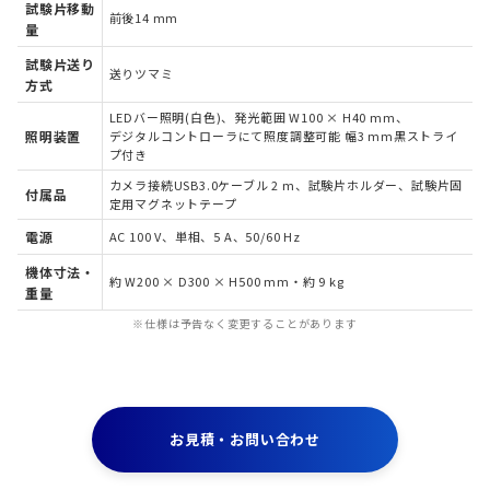
試験片移動
前後14 mm
量
試験片送り
送りツマミ
方式
LEDバー照明(白色)、発光範囲 W100 × H40 mm、
照明装置
デジタルコントローラにて照度調整可能 幅3 mm黒ストライ
プ付き
カメラ接続USB3.0ケーブル 2 m、試験片ホルダー、試験片固
付属品
定用マグネットテープ
電源
AC 100 V、単相、5 A、50/60 Hz
機体寸法・
約 W200 × D300 × H500 mm・約 9 kg
重量
※仕様は予告なく変更することがあります
お見積・お問い合わせ