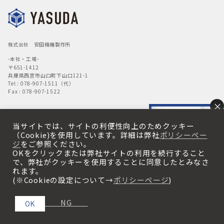
株式会社 安田精機製作所
-本社・工場-
〒651-1412
兵庫県西宮市山口町下山口121-1
Tel : 078-907-1511（代）
Fax : 078-907-1522
×
-東京営業所-
〒175-0092
当サイトでは、サイトの利便性向上のためクッキー
東京都板橋区赤塚6丁目6-32
（Cookie)を使用しています。詳細は弊社
ポリシーペー
サニーヒルズ下赤塚1階
ジ
をご参照ください。
Tel : 03-5967-1460
OKをクリックまたは弊社サイトの利用を続行すること
Fax : 03-5967-1461
で、弊社がクッキーを使用することに同意したとみなさ
れます。
製品を探す
(※Cookieの設定について→
ポリシーページ
)
×
「用途別・材料別」試験機案内
NG
番号順一覧
OK
お客様の声
※販売終了製品