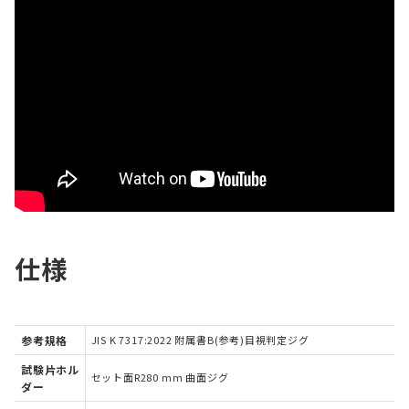
仕様
参考規格
JIS K 7317:2022 附属書B(参考)目視判定ジグ
試験片ホル
セット面R280 mm 曲面ジグ
ダー