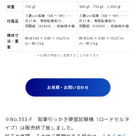
荷重
750 gf
500 gf、750 gf、1,000 gf
三菱uni鉛筆（6B ～ 9H）･･･
三菱uni鉛筆（6B ～ 9H）･･･
付属品
計17本、専用鉛筆削り、
計17本、専用鉛筆削り、
研磨紙（#1000）、収納用木箱
研磨紙（#1000）、収納用木箱
機体寸
約 W100 × D80 × H125 m
約 W100 × D80 × H125 m
法・重
m・約 2 kg
m・約 2 kg
量
※仕様は予告なく変更することがあります
お見積・お問い合わせ
※No.553-F 鉛筆引っかき硬度試験機（ロードセルタ
イプ）は販売終了致しました。
校正や修理、その他ご質問がある場合は、
こちらから