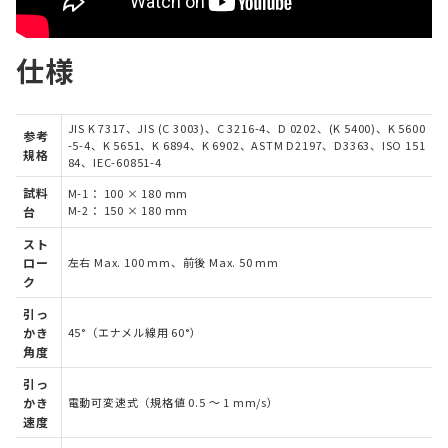
仕様
JIS K 7317、JIS (C 3003)、C 3216-4、D 0202、(K 5400)、K 5600
参考
-5-4、K 5651、K 6894、K 6902、ASTM D2197、D3363、ISO 151
規格
84、IEC-60851-4
試料
M-1： 100 × 180 mm
M-2： 150 × 180 mm
台
スト
ロー
左右 Max. 100 mm、前後 Max. 50 mm
ク
引っ
かき
45°（エナメル線用 60°）
角度
引っ
かき
電動可変速式（規格値 0.5 ～ 1 mm/s）
速度