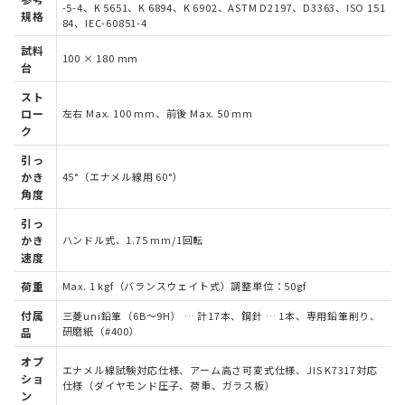
-5-4、K 5651、K 6894、K 6902、ASTM D2197、D3363、ISO 151
規格
84、IEC-60851-4
試料
100 × 180 mm
台
スト
ロー
左右 Max. 100 mm、前後 Max. 50 mm
ク
引っ
かき
45°（エナメル線用 60°）
角度
引っ
かき
ハンドル式、1.75 mm/1回転
速度
荷重
Max. 1 kgf（バランスウェイト式）調整単位：50gf
付属
三菱uni鉛筆（6B～9H） … 計17本、鋼針 … 1本、専用鉛筆削り、
研磨紙（#400）
品
オプ
エナメル線試験対応仕様、アーム高さ可変式仕様、JIS K7317対応
ショ
仕様（ダイヤモンド圧子、荷重、ガラス板）
ン