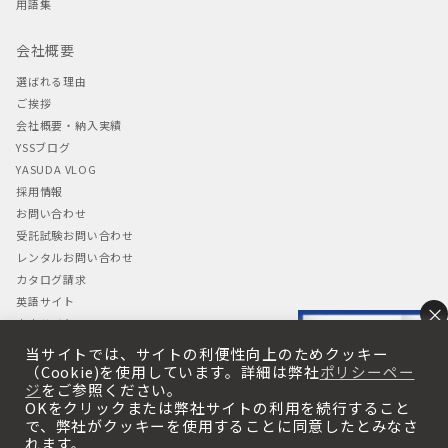
用語集
会社概要
選ばれる理由
ご挨拶
会社概要・納入実績
YSSブログ
YASUDA VLOG
採用情報
お問い合わせ
受託試験お問い合わせ
レンタルお問い合わせ
カタログ請求
英語サイト
×
中文サイト
当サイトでは、サイトの利便性向上のためクッキー
プライバシーポリシー
（Cookie)を使用しています。詳細は弊社
ポリシーペー
ジ
をご参照ください。
プライバシーポリシー
OKをクリックまたは弊社サイトの利用を続行すること
・Cookieの使用について
で、弊社がクッキーを使用することに同意したとみなさ
れます。