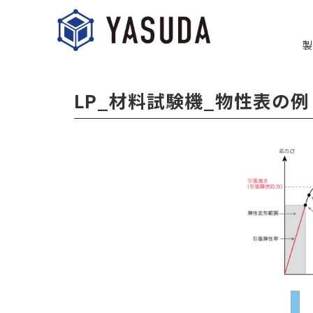
製
LP_材料試験機_物性表の例 の