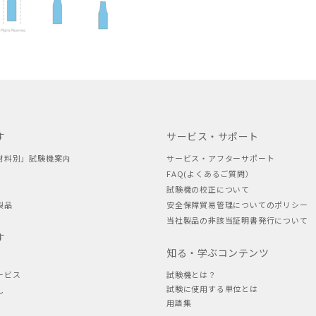
す
サービス・サポート
材料別」試験機案内
サービス・アフターサポート
FAQ(よくあるご質問）
試験機の校正について
製品
安全保障貿易管理についてのポリシー
当社製品の非該当証明書発行について
す
知る・学ぶコンテンツ
ービス
試験機とは？
試験に使用する単位とは
し
用語集