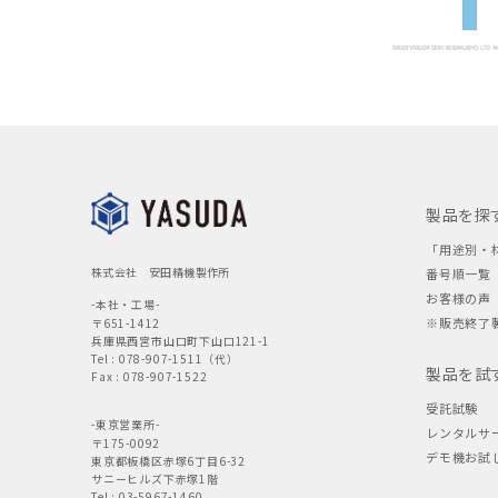
製品を探
「用途別・
株式会社 安田精機製作所
番号順一覧
お客様の声
-本社・工場-
※販売終了
〒651-1412
兵庫県西宮市山口町下山口121-1
Tel : 078-907-1511（代）
製品を試
Fax : 078-907-1522
受託試験
-東京営業所-
レンタルサ
〒175-0092
デモ機お試
東京都板橋区赤塚6丁目6-32
サニーヒルズ下赤塚1階
Tel : 03-5967-1460