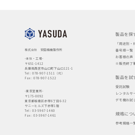
製品を探
「用途別・
株式会社 安田精機製作所
番号順一覧
お客様の声
-本社・工場-
※販売終了
〒651-1412
兵庫県西宮市山口町下山口121-1
Tel : 078-907-1511（代）
製品を試
Fax : 078-907-1522
受託試験
-東京営業所-
レンタルサ
〒175-0092
デモ機お試
東京都板橋区赤塚6丁目6-32
サニーヒルズ下赤塚1階
Tel : 03-5967-1460
規格につ
Fax : 03-5967-1461
参考規格一