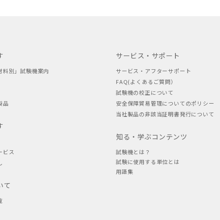
す
サービス・サポート
材料別」試験機案内
サービス・アフターサポート
FAQ(よくあるご質問）
試験機の校正について
製品
安全保障貿易管理についてのポリシー
当社製品の非該当証明書発行について
す
知る・学ぶコンテンツ
ービス
試験機とは？
試験に使用する単位とは
し
用語集
いて
覧