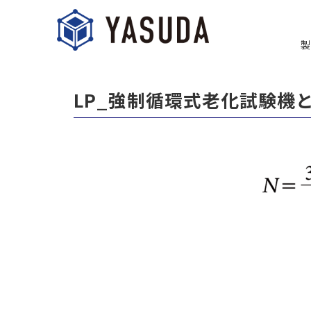
製
LP_強制循環式老化試験機とは_