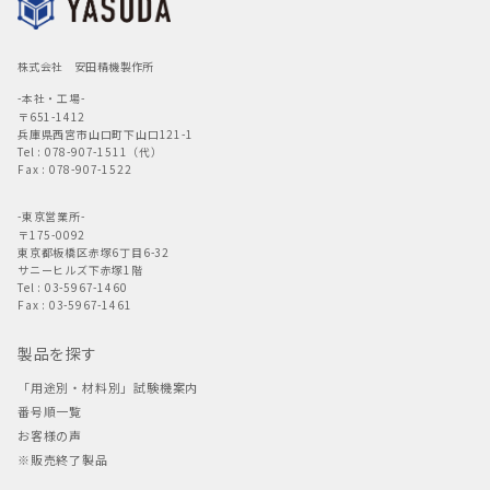
株式会社 安田精機製作所
-本社・工場-
〒651-1412
兵庫県西宮市山口町下山口121-1
Tel : 078-907-1511（代）
Fax : 078-907-1522
-東京営業所-
〒175-0092
東京都板橋区赤塚6丁目6-32
サニーヒルズ下赤塚1階
Tel : 03-5967-1460
Fax : 03-5967-1461
製品を探す
「用途別・材料別」試験機案内
番号順一覧
お客様の声
※販売終了製品