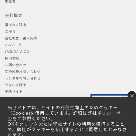
用語集
会社概要
選ばれる理由
ご挨拶
会社概要・納入実績
YSSブログ
YASUDA VLOG
採用情報
お問い合わせ
受託試験お問い合わせ
レンタルお問い合わせ
カタログ請求
英語サイト
×
中文サイト
当サイトでは、サイトの利便性向上のためクッキー
プライバシーポリシー
（Cookie)を使用しています。詳細は弊社
ポリシーペー
ジ
をご参照ください。
プライバシーポリシー
OKをクリックまたは弊社サイトの利用を続行すること
・Cookieの使用について
で、弊社がクッキーを使用することに同意したとみなさ
れます。