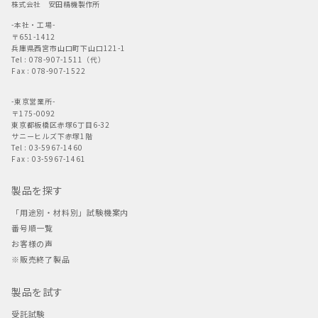
株式会社 安田精機製作所
-本社・工場-
〒651-1412
兵庫県西宮市山口町下山口121-1
Tel : 078-907-1511（代）
Fax : 078-907-1522
-東京営業所-
〒175-0092
東京都板橋区赤塚6丁目6-32
サニーヒルズ下赤塚1階
Tel : 03-5967-1460
Fax : 03-5967-1461
製品を探す
「用途別・材料別」試験機案内
番号順一覧
お客様の声
※販売終了製品
製品を試す
受託試験