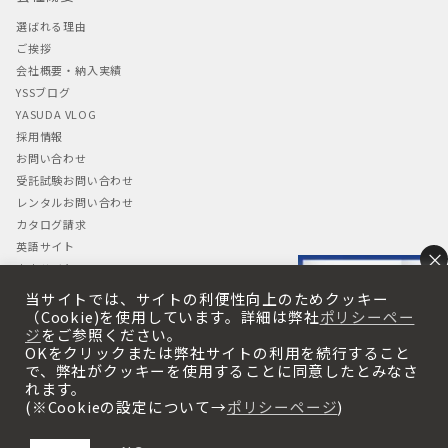
選ばれる理由
ご挨拶
会社概要・納入実績
YSSブログ
YASUDA VLOG
採用情報
お問い合わせ
受託試験お問い合わせ
レンタルお問い合わせ
カタログ請求
英語サイト
×
中文サイト
当サイトでは、サイトの利便性向上のためクッキー
プライバシーポリシー
（Cookie)を使用しています。詳細は弊社
ポリシーペー
ジ
をご参照ください。
プライバシーポリシー
OKをクリックまたは弊社サイトの利用を続行すること
・Cookieの使用について
で、弊社がクッキーを使用することに同意したとみなさ
れます。
(※Cookieの設定について→
ポリシーページ
)
×