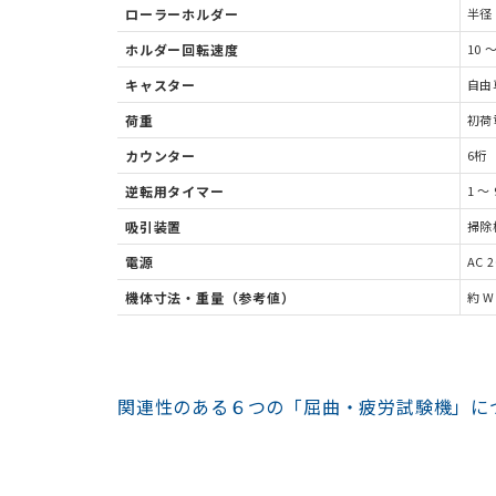
ローラーホルダー
半径
ホルダー回転速度
10 
キャスター
自由車
荷重
初荷重
カウンター
6桁
逆転用タイマー
1 ～ 
吸引装置
掃除機
電源
AC 
機体寸法・重量（参考値）
約 W
関連性のある６つの「屈曲・疲労試験機」に