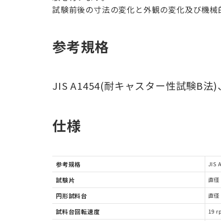
試験前後の寸法の変化と外観の変化及び機械
参考規格
JIS A1454(耐キャスター性試験B法)、L1
仕様
参考規格
JIS
試験片
直径 
円形試料台
直径 
試料台回転速度
19 