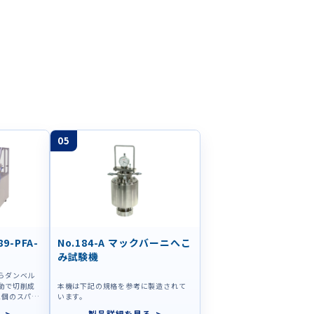
05
89-PFA-
No.184-A マックバーニへこ
み試験機
らダンベル
動で切削成
本機は下記の規格を参考に製造されて
2個のスパイ
います。
せて切削成
る
製品詳細を見る