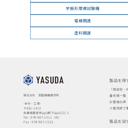
学振形摩擦試験機
電線関連
塗料関連
製品を探
「用途別・
株式会社 安田精機製作所
番号順一覧
お客様の声
-本社・工場-
※販売終了
〒651-1412
兵庫県西宮市山口町下山口121-1
Tel : 078-907-1511（代）
製品を試
Fax : 078-907-1522