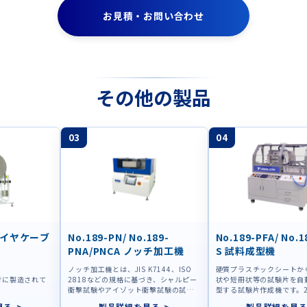
お見積・お問い合わせ
その他の製品
03
04
ブタイヤケーブ
No.189-PN/ No.189-
No.189-PFA/ No.1
PNA/PNCA ノッチ加工機
S 試料成型機
ノッチ加工機とは、JIS K7144、ISO
硬質プラスチックシートか
考に製造されて
2818などの規格に基づき、シャルピー
状や短冊状等の試験片を自
衝撃試験やアイゾット衝撃試験の試験
型する試験片作成機です。
片にノッチ加工をする加...
ラルカッターの間を通過さ
見る
製品詳細を見る
製品詳細を見