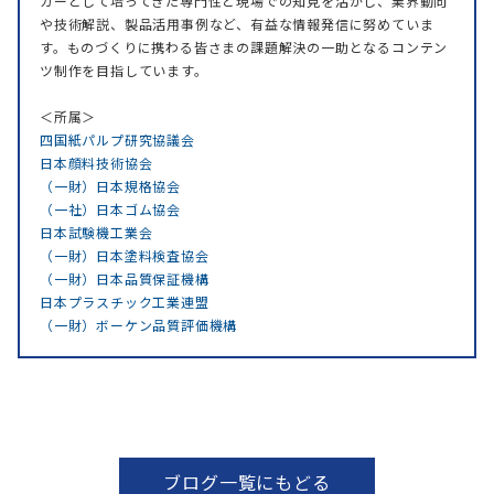
カーとして培ってきた専門性と現場での知見を活かし、業界動向
や技術解説、製品活用事例など、有益な情報発信に努めていま
す。ものづくりに携わる皆さまの課題解決の一助となるコンテン
ツ制作を目指しています。
＜所属＞
四国紙パルプ研究協議会
日本顔料技術協会
（一財）日本規格協会
（一社）日本ゴム協会
日本試験機工業会
（一財）日本塗料検査協会
（一財）日本品質保証機構
日本プラスチック工業連盟
（一財）ボーケン品質評価機構
ブログ一覧にもどる