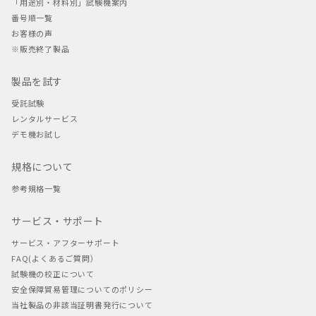
「用途別・材料別」試験機案内
番号順一覧
お客様の声
※販売終了製品
製品を試す
受託試験
レンタルサービス
デモ機お試し
規格について
参考規格一覧
サービス・サポート
サービス・アフターサポート
FAQ(よくあるご質問）
試験機の校正について
安全保障貿易管理についてのポリシー
当社製品の非該当証明書発行について