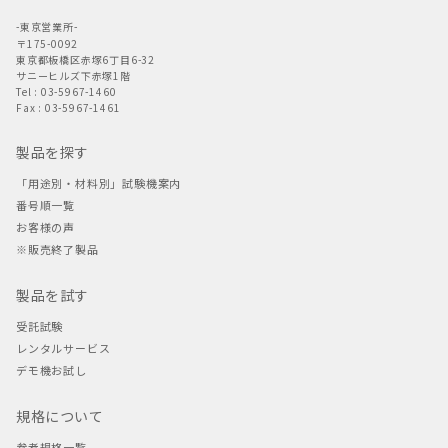
-東京営業所-
〒175-0092
東京都板橋区赤塚6丁目6-32
サニーヒルズ下赤塚1階
Tel : 03-5967-1460
Fax : 03-5967-1461
製品を探す
「用途別・材料別」試験機案内
番号順一覧
お客様の声
※販売終了製品
製品を試す
受託試験
レンタルサービス
デモ機お試し
規格について
参考規格一覧