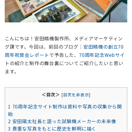
こんにちは！安田精機製作所、メディアマーケティン
グ課です。今回は、前回のブログ：
安田精機の創立70
周年祝賀会レポート
で予告した、
70周年記念Webサイ
ト
の紹介と制作の舞台裏についてご紹介したいと思い
ます。
＜目次＞
[
目次を非表示
]
1
70周年記念サイト制作は資料や写真の収集から開
始
2
安田陽太社長と語った試験機メーカーの未来像
3
貴重な写真をもとに歴史を鮮明に描く