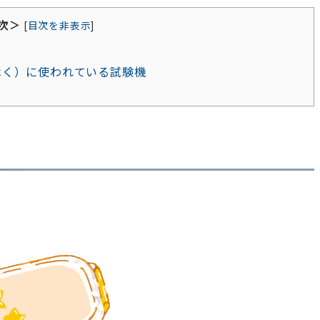
次＞
[
目次を非表示
]
はく）に使われている試験機