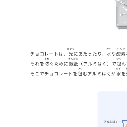
ひかり
みず
さんそ
チョコレートは、
光
にあたったり、
水
や
酸素
ふせ
ぎんがみ
つつ
それを
防
ぐために
銀紙
（アルミはく）で
包
ん
つつ
みず
そこでチョコレートを
包
むアルミはくが
水
を