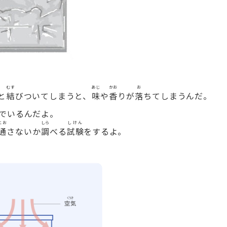
むす
あじ
かお
お
と
結
びついてしまうと、
味
や
香
りが
落
ちてしまうんだ。
でいるんだよ。
とお
しら
しけん
通
さないか
調
べる
試験
をするよ。