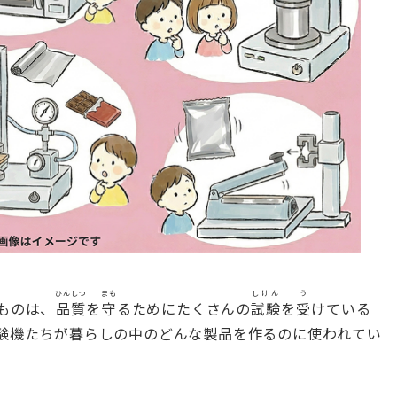
ひんしつ
まも
しけん
う
ものは、
品質
を
守
るためにたくさんの
試験
を
受
けている
験機たちが暮らしの中のどんな製品を作るのに使われてい