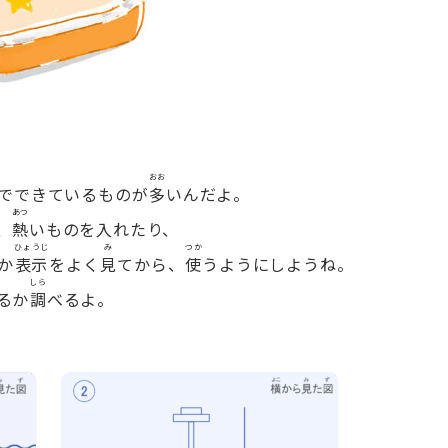
おお
でできているものが
多
いんだよ。
あつ
、
熱
いものを入れたり、
ひょうじ
み
つか
か
表示
をよく
見
てから、
使
うようにしようね。
しら
るか
調
べるよ。