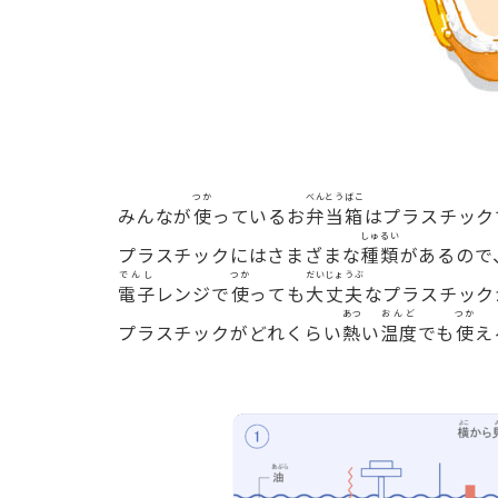
つか
べんとうばこ
みんなが
使
っているお
弁当箱
はプラスチック
しゅるい
プラスチックにはさまざまな
種類
があるので
でんし
つか
だいじょうぶ
電子
レンジで
使
っても
大丈夫
なプラスチック
あつ
おんど
つか
プラスチックがどれくらい
熱
い
温度
でも
使
え