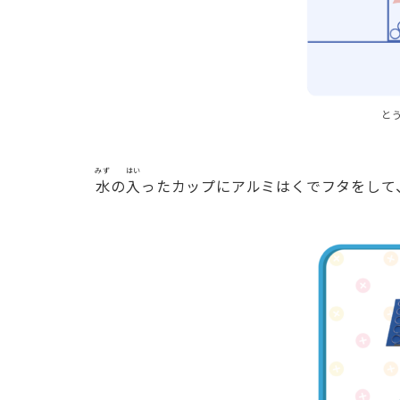
と
みず
はい
水
の
入
ったカップにアルミはくでフタをして