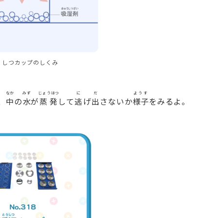
うしつカップのしくみ
なか
みず
じょうはつ
に
だ
ようす
、
中
の
水
が
蒸発
して
逃
げ
出
さないか
様子
をみるよ。