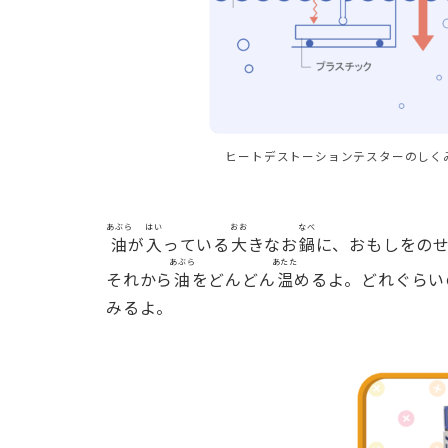
ヒートデストーションテスターのしく
あぶら
はい
おお
なべ
油
が
入
っている
大
きなお
鍋
に、おもしをの
あぶら
あたた
それから
油
をどんどん
温
めるよ。どれぐらい
みるよ。