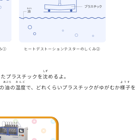
み①
ヒートデストーションテスターのしくみ➁
しず
せたプラスチックを
沈
めるよ。
あぶら
おんど
ようす
の
油
の
温度
で、どれくらいプラスチックがゆがむか
様子
を