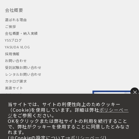
会社概要
選ばれる理由
ご挨拶
会社概要・納入実績
YSSブログ
YASUDA VLOG
採用情報
お問い合わせ
受託試験お問い合わせ
レンタルお問い合わせ
カタログ請求
英語サイト
×
中文サイト
当サイトでは、サイトの利便性向上のためクッキー
プライバシーポリシー
（Cookie)を使用しています。詳細は弊社
ポリシーペー
ジ
をご参照ください。
プライバシーポリシー
OKをクリックまたは弊社サイトの利用を続行すること
・Cookieの使用について
で、弊社がクッキーを使用することに同意したとみなさ
れます。
(※Cookieの設定について→
ポリシーページ
)
×