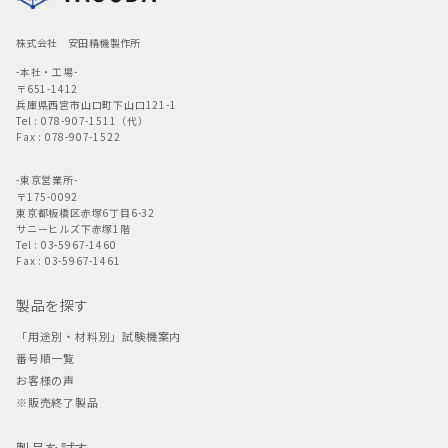
株式会社 安田精機製作所
-本社・工場-
〒651-1412
兵庫県西宮市山口町下山口121-1
Tel : 078-907-1511（代）
Fax : 078-907-1522
-東京営業所-
〒175-0092
東京都板橋区赤塚6丁目6-32
サニーヒルズ下赤塚1階
Tel : 03-5967-1460
Fax : 03-5967-1461
製品を探す
「用途別・材料別」試験機案内
番号順一覧
お客様の声
※販売終了製品